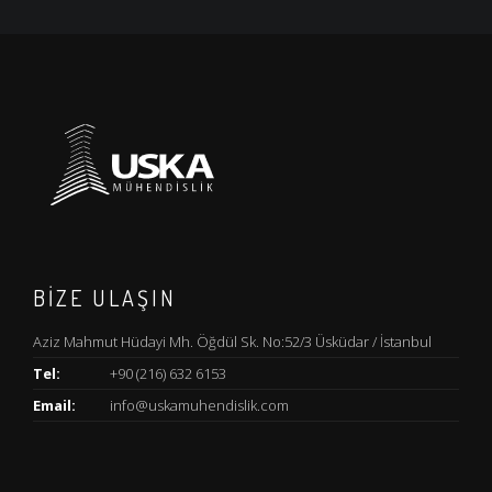
BİZE ULAŞIN
Aziz Mahmut Hüdayi Mh. Öğdül Sk. No:52/3 Üsküdar / İstanbul
Tel:
+90 (216) 632 6153
Email:
info@uskamuhendislik.com