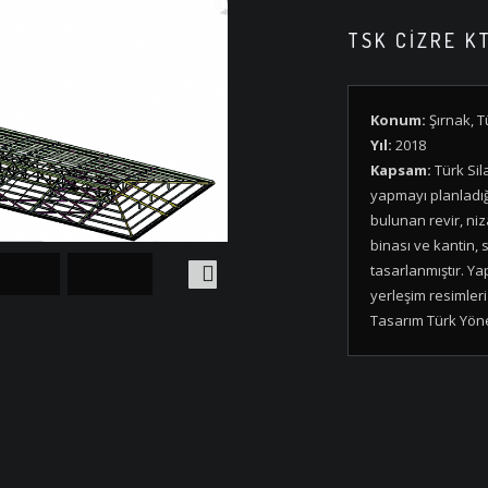
TSK CİZRE K
Konum:
Şırnak, T
Yıl:
2018
Kapsam:
Türk Sila
yapmayı planladığ
bulunan revir, niz
binası ve kantin, 
tasarlanmıştır. Yap
yerleşim resimleri 
Tasarım Türk Yönet