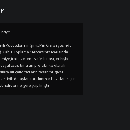
TM
ürkiye
hlı Kuvvetleri’nin Şırnak’ın Cizre ilçesinde
ı Kabul Toplama Merkezi’nin içerisinde
amiye,trafo ve jeneratör binası, er kışla
sosyal tesis binaları prefabrike olarak
ılara ait çelik çatıların tasarımı, genel
ve tipik detayları tarafımızca hazırlanmıştır.
meliklerine göre yapılmıştır.