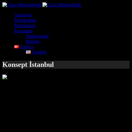
Anasayfa
Projelerimiz
Referanslar
Kurumsal
Hakkımızda
İletişim
Türkçe
English
Konsept İstanbul
KONSEPT İSTANBUL
Konum:
İstanbul, Türkiye
Yıl:
2015
Kapsam:
Kompleks iki betonarme bloktan oluşmaktadır. Betonarme
olarak imalat edilen yapıların tasarımında dişli döşeme ve kirişsiz
plak (mantar) döşeme sistemleri kullanılmıştır. Tasarımlar Türk
Deprem Yönetmeliği ve ilgili Türk şartnamelerine göre yapılmıştır.