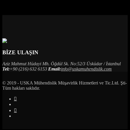
Çelik çatılarının tasarımı, imalat ve montaj resimleri de tarafımızca
yapılmıştır. Tüm mekanik, mimari ve elektrik projelerinin
koordinasyonuda tarafımızdan gerçekleştirilmiştir.
BİZE ULAŞIN
Aziz Mahmut Hüdayi Mh. Öğdül Sk. No:52/3 Üsküdar / İstanbul
Tel:
+90 (216) 632 6153
Email:
info@uskamuhendislik.com
© 2019 - USKA Mühendislik Müşavirlik Hizmetleri ve Tic.Ltd. Şti-
Tüm hakları saklıdır.