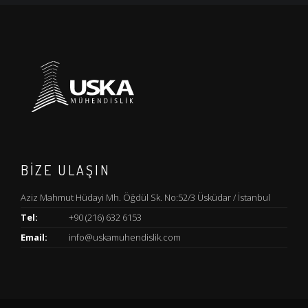
BİZE ULAŞIN
Aziz Mahmut Hüdayi Mh. Öğdül Sk. No:52/3 Üsküdar / İstanbul
Tel:
+90 (216) 632 6153
Email:
info@uskamuhendislik.com